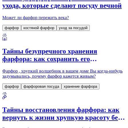
ухода, которые сделают посуду вечной
Может ли фарфор пережить века?
фарфор
костяной фарфор
уход за посудой
→
Тайны безупречного хранения
фарфора: как сохранить его
утонченность и блеск на долгие годы
Фарфор , хрупкий волшебник в вашем доме Вы когда-нибудь
задумывались, почему фарфор кажется живым?
фарфор
фарфоровая посуда
хранение фарфора
→
Тайны восстановления фарфора: как
вернуть к жизни хрупкую красоту без
следов