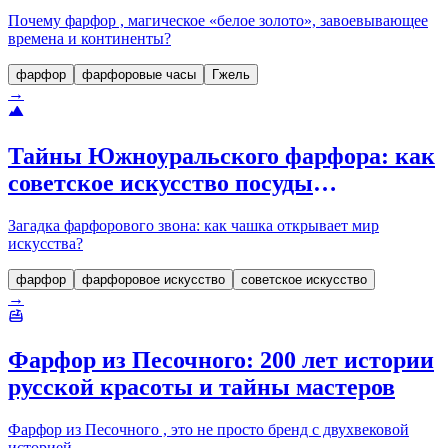
наше восприятие времени
Почему фарфор , магическое «белое золото», завоевывающее
времена и континенты?
фарфор
фарфоровые часы
Гжель
→
Тайны Южноуральского фарфора: как
советское искусство посуды
превратилось в легенду Урала
Загадка фарфорового звона: как чашка открывает мир
искусства?
фарфор
фарфоровое искусство
советское искусство
→
Фарфор из Песочного: 200 лет истории
русской красоты и тайны мастеров
Фарфор из Песочного , это не просто бренд с двухвековой
историей.