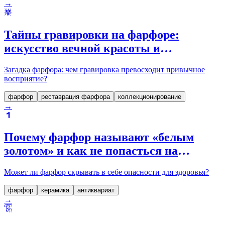
→
Тайны гравировки на фарфоре:
искусство вечной красоты и
коллекционной ценности
Загадка фарфора: чем гравировка превосходит привычное
восприятие?
фарфор
реставрация фарфора
коллекционирование
→
Почему фарфор называют «белым
золотом» и как не попасться на
подделку: тайны настоящего искусства
Может ли фарфор скрывать в себе опасности для здоровья?
фарфор
керамика
антиквариат
→