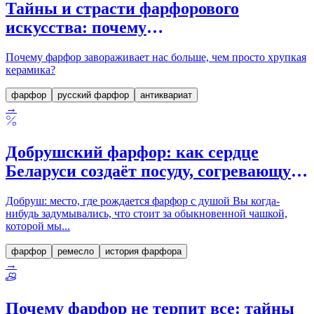
Тайны и страсти фарфорового
искусства: почему
коллекционирование — это больше,
Почему фарфор завораживает нас больше, чем просто хрупкая
чем хрупкий фарфор
керамика?
фарфор
русский фарфор
антиквариат
→
Добрушский фарфор: как сердце
Беларуси создаёт посуду, согревающую
душу
Добруш: место, где рождается фарфор с душой Вы когда-
нибудь задумывались, что стоит за обыкновенной чашкой,
которой мы...
фарфор
ремесло
история фарфора
→
Почему фарфор не терпит все: тайны