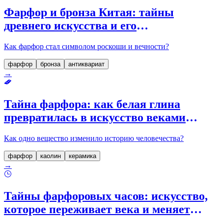
Фарфор и бронза Китая: тайны
древнего искусства и его
неповторимый шарм
Как фарфор стал символом роскоши и вечности?
фарфор
бронза
антиквариат
→
Тайна фарфора: как белая глина
превратилась в искусство веками
скрываемой красоты
Как одно вещество изменило историю человечества?
фарфор
каолин
керамика
→
Тайны фарфоровых часов: искусство,
которое переживает века и меняет