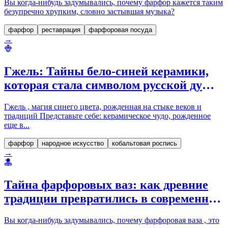
Вы когда-нибудь задумывались, почему фарфор кажется таким
безупречно хрупким, словно застывшая музыка?
фарфор
реставрация
фарфоровая посуда
→
Гжель: Тайны бело-синей керамики,
которая стала символом русской души
и традиций
Гжель , магия синего цвета, рожденная на стыке веков и
традиций Представьте себе: керамическое чудо, рожденное
еще в...
фарфор
народное искусство
кобальтовая роспись
→
Тайна фарфоровых ваз: как древние
традиции превратились в современное
искусство и стиль
Вы когда-нибудь задумывались, почему фарфоровая ваза , это