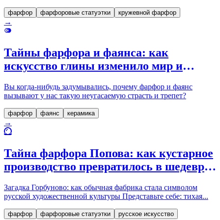
фарфор
фарфоровые статуэтки
кружевной фарфор
→
Тайны фарфора и фаянса: как
искусство глины изменило мир и
почему коллекционеры трепещут
Вы когда-нибудь задумывались, почему фарфор и фаянс
перед ними
вызывают у нас такую неугасаемую страсть и трепет?
фарфор
фаянс
керамика
→
Тайна фарфора Попова: как кустарное
производство превратилось в шедевр
русского искусства
Загадка Горбуново: как обычная фабрика стала символом
русской художественной культуры Представьте себе: тихая...
фарфор
фарфоровые статуэтки
русское искусство