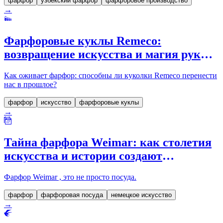
фарфор
узбекский фарфор
фарфоровое производство
→
Фарфоровые куклы Remeco:
возвращение искусства и магия рук
мастера в каждом штрихе
Как оживает фарфор: способны ли куколки Remeco перенести
нас в прошлое?
фарфор
искусство
фарфоровые куклы
→
Тайна фарфора Weimar: как столетия
искусства и истории создают
истинный немецкий шедевр
Фарфор Weimar , это не просто посуда.
фарфор
фарфоровая посуда
немецкое искусство
→