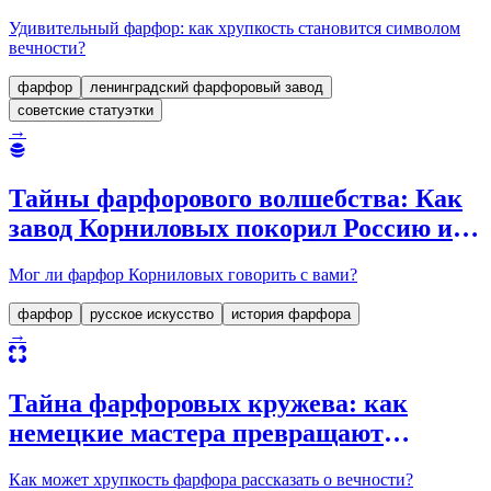
эпохи и продолжают жить в наших
Удивительный фарфор: как хрупкость становится символом
домах
вечности?
фарфор
ленинградский фарфоровый завод
советские статуэтки
→
Тайны фарфорового волшебства: Как
завод Корниловых покорил Россию и
мир
Мог ли фарфор Корниловых говорить с вами?
фарфор
русское искусство
история фарфора
→
Тайна фарфоровых кружева: как
немецкие мастера превращают
хрупкость в вечное великолепие
Как может хрупкость фарфора рассказать о вечности?