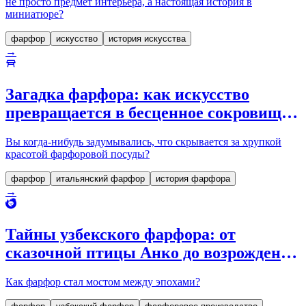
не просто предмет интерьера, а настоящая история в
миниатюре?
фарфор
искусство
история искусства
→
Загадка фарфора: как искусство
превращается в бесценное сокровище
на столе
Вы когда-нибудь задумывались, что скрывается за хрупкой
красотой фарфоровой посуды?
фарфор
итальянский фарфор
история фарфора
→
Тайны узбекского фарфора: от
сказочной птицы Анко до возрождения
традиций
Как фарфор стал мостом между эпохами?