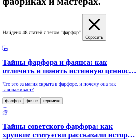
фабриках и мастерах.
Найдено 48 статей с тегом "фарфор"
Сбросить
Тайны фарфора и фаянса: как
отличить и понять истинную ценность
керамики в коллекционировании
Что это за магия скрыта в фарфоре, и почему она так
завораживает?
фарфор
фаянс
керамика
→
Тайны советского фарфора: как
хрупкие статуэтки рассказали историю