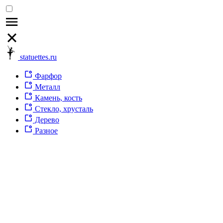
statuettes.ru
Фарфор
Металл
Камень, кость
Стекло, хрусталь
Дерево
Разное