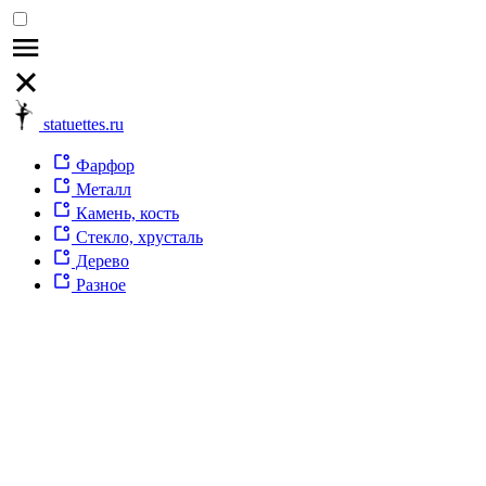
statuettes.ru
Фарфор
Металл
Камень, кость
Стекло, хрусталь
Дерево
Разное