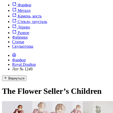
Фарфор
Металл
Камень, кость
Стекло, хрусталь
Дерево
Разное
Фабрики
Статьи
Скульпторы
Фарфор
Royal Doulton
Лот № 1249
Вернуться
The Flower Seller’s Children