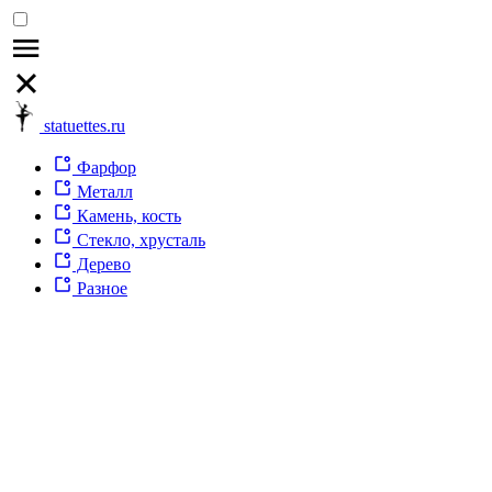
statuettes.ru
Фарфор
Металл
Камень, кость
Стекло, хрусталь
Дерево
Разное