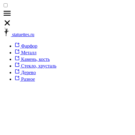
statuettes.ru
Фарфор
Металл
Камень, кость
Стекло, хрусталь
Дерево
Разное