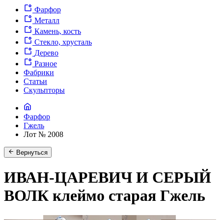
Фарфор
Металл
Камень, кость
Стекло, хрусталь
Дерево
Разное
Фабрики
Статьи
Скульпторы
Фарфор
Гжель
Лот № 2008
Вернуться
ИВАН-ЦАРЕВИЧ И СЕРЫЙ
ВОЛК клеймо старая Гжель