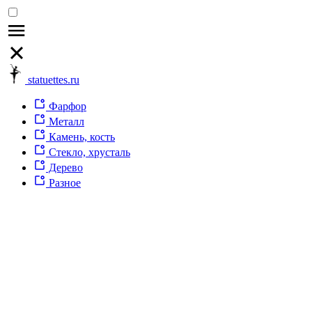
statuettes.ru
Фарфор
Металл
Камень, кость
Стекло, хрусталь
Дерево
Разное