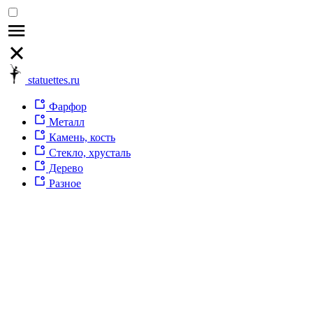
statuettes.ru
Фарфор
Металл
Камень, кость
Стекло, хрусталь
Дерево
Разное