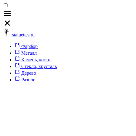
statuettes.ru
Фарфор
Металл
Камень, кость
Стекло, хрусталь
Дерево
Разное