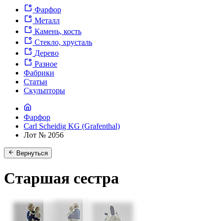
Фарфор
Металл
Камень, кость
Стекло, хрусталь
Дерево
Разное
Фабрики
Статьи
Скульпторы
Фарфор
Carl Scheidig KG (Grafenthal)
Лот № 2056
Вернуться
Старшая сестра