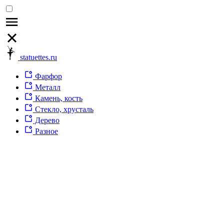
statuettes.ru
Фарфор
Металл
Камень, кость
Стекло, хрусталь
Дерево
Разное