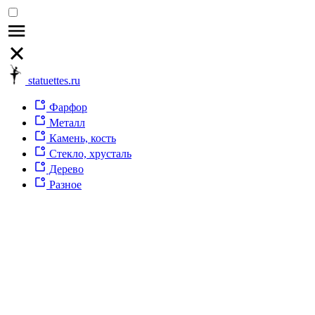
statuettes.ru
Фарфор
Металл
Камень, кость
Стекло, хрусталь
Дерево
Разное