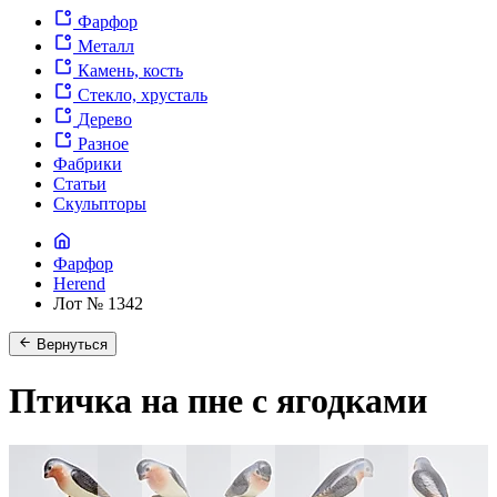
Фарфор
Металл
Камень, кость
Стекло, хрусталь
Дерево
Разное
Фабрики
Статьи
Скульпторы
Фарфор
Herend
Лот № 1342
Вернуться
Птичка на пне с ягодками