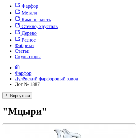
Фарфор
Металл
Камень, кость
Стекло, хрусталь
Дерево
Разное
Фабрики
Статьи
Скульпторы
Фарфор
Дулёвский фарфоровый завод
Лот № 1887
Вернуться
"Мцыри"