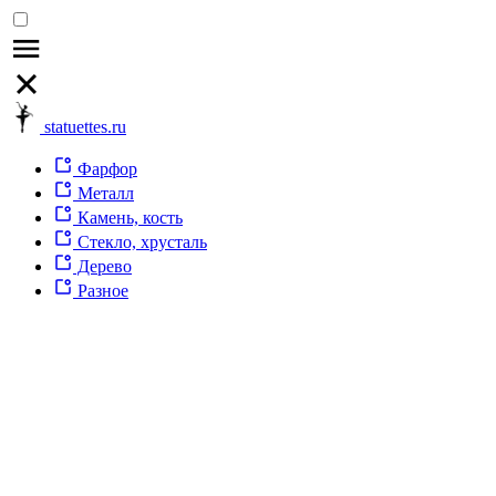
statuettes.ru
Фарфор
Металл
Камень, кость
Стекло, хрусталь
Дерево
Разное