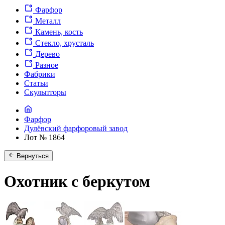
Фарфор
Металл
Камень, кость
Стекло, хрусталь
Дерево
Разное
Фабрики
Статьи
Скульпторы
Фарфор
Дулёвский фарфоровый завод
Лот № 1864
Вернуться
Охотник с беркутом