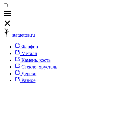
statuettes.ru
Фарфор
Металл
Камень, кость
Стекло, хрусталь
Дерево
Разное