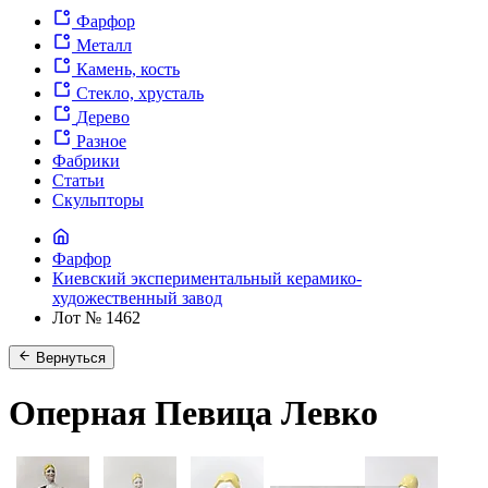
Фарфор
Металл
Камень, кость
Стекло, хрусталь
Дерево
Разное
Фабрики
Статьи
Скульпторы
Фарфор
Киевский экспериментальный керамико-
художественный завод
Лот № 1462
Вернуться
Оперная Певица Левко