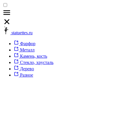
statuettes.ru
Фарфор
Металл
Камень, кость
Стекло, хрусталь
Дерево
Разное