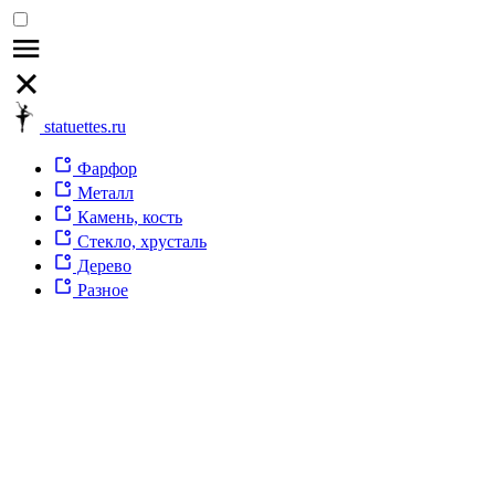
statuettes.ru
Фарфор
Металл
Камень, кость
Стекло, хрусталь
Дерево
Разное