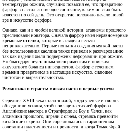
температуры обжига, случайно повысил её, что превратило
фарфор в настолько твердое состояние, каким он стал быть
известен по сей день. Это открытие положило начало новой
эре в искусстве фарфора.
Однако, как и в любой великой истории, атавизмы прошлого
преследовали новатора. Сначала фарфор имел неравномерные
кремовые оттенки, которые выглядели весьма
непривлекательно. Первые попытки создания мягкой пасты
без использования каолина также привели к разочарованию,
так как изделия были подвержены деформации при обжиге.
Но благодаря неустанным экспериментам и поискам
аккуратного баланса ингредиентов, фарфор с течением
времени превратился в настоящее искусство, сияющее
чистотой и выразительностью.
Романтика и страсть: мягкая паста и первые успехи
Середина XVIII века стала эпохой, когда ученые и творцы
объединили усилия, чтобы овладеть стихией фарфора.
Английские мастера в Стратфорде ле Боу и Челси, как
алхимики прошлого, играли с огнём, стремясь превзойти
китайские секреты. Они соревновались в гармоничном
сочетании пластичности и прочности, и когда Томас Фрай