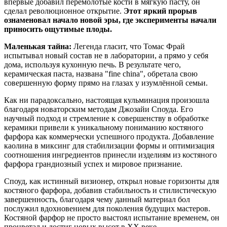
впервые добавил перемолотые кости в мягкую пасту, он
сделал революционное открытие.
Этот яркий прорыв
ознаменовал начало новой эры, где эксперименты начали
приносить ощутимые плоды.
Маленькая тайна:
Легенда гласит, что Томас Фрай
испытывал новый состав не в лаборатории, а прямо у себя
дома, используя кухонную печь. В результате чего,
керамическая паста, названа "fine china", обретала свою
совершенную форму прямо на глазах у изумлённой семьи.
Как ни парадоксально, настоящая кульминация произошла
благодаря новаторским методам Джозайи Споуда. Его
научный подход и стремление к совершенству в обработке
керамики привели к уникальному пониманию костяного
фарфора как коммерчески успешного продукта. Добавление
каолина в миксинг для стабилизации формы и оптимизация
соотношения ингредиентов принесли изделиям из костяного
фарфора грандиозный успех и мировое признание.
Споуд, как истинный визионер, открыл новые горизонты для
костяного фарфора, добавив стабильность и стилистическую
завершенность, благодаря чему данный материал бол
послужил вдохновением для поколения будущих мастеров.
Костяной фарфор не просто выстоял испытание временем, он
процветал и достиг новых высот в XX веке.