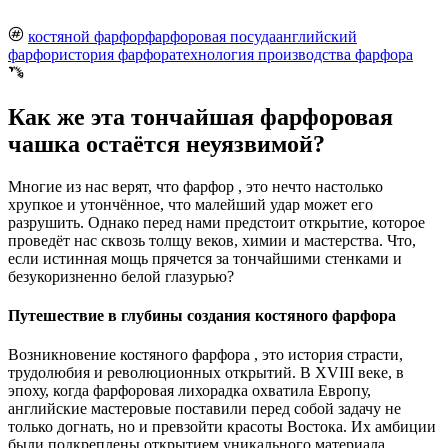
костяной фарфор
фарфоровая посуда
английский
фарфор
история фарфора
технология производства фарфора
Как же эта тончайшая фарфоровая
чашка остаётся неуязвимой?
Многие из нас верят, что фарфор , это нечто настолько
хрупкое и утончённое, что малейший удар может его
разрушить. Однако перед нами предстоит открытие, которое
проведёт нас сквозь толщу веков, химии и мастерства. Что,
если истинная мощь прячется за тончайшими стенками и
безукоризненно белой глазурью?
Путешествие в глубины создания костяного фарфора
Возникновение костяного фарфора , это история страсти,
трудолюбия и революционных открытий. В XVIII веке, в
эпоху, когда фарфоровая лихорадка охватила Европу,
английские мастеровые поставили перед собой задачу не
только догнать, но и превзойти красоты Востока. Их амбиции
были подкреплены открытием уникального материала ,