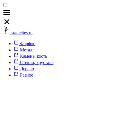
statuettes.ru
Фарфор
Металл
Камень, кость
Стекло, хрусталь
Дерево
Разное