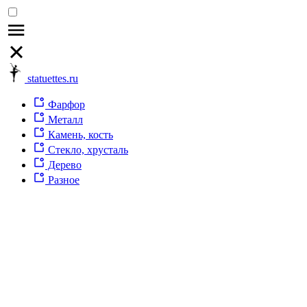
statuettes.ru
Фарфор
Металл
Камень, кость
Стекло, хрусталь
Дерево
Разное