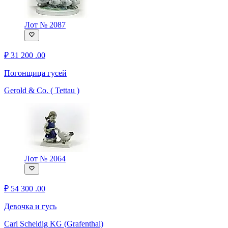
Лот № 2087
₽
31 200
.00
Погонщица гусей
Gerold & Co. ( Tettau )
Лот № 2064
₽
54 300
.00
Девочка и гусь
Carl Scheidig KG (Grafenthal)