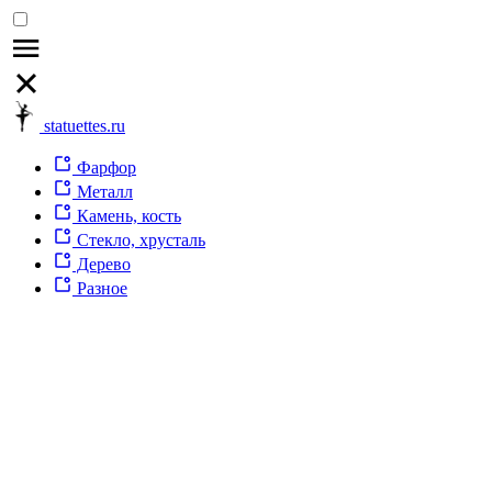
statuettes.ru
Фарфор
Металл
Камень, кость
Стекло, хрусталь
Дерево
Разное