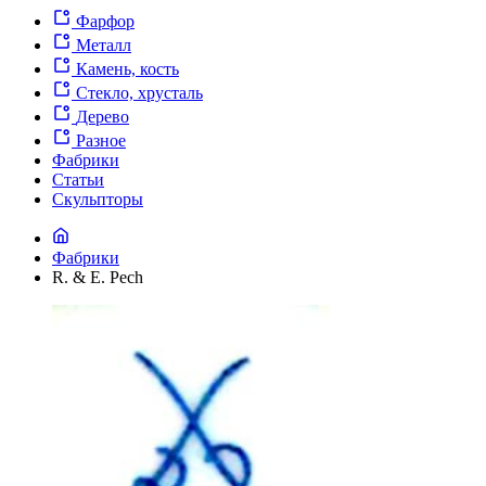
Фарфор
Металл
Камень, кость
Стекло, хрусталь
Дерево
Разное
Фабрики
Статьи
Скульпторы
Фабрики
R. & E. Pech