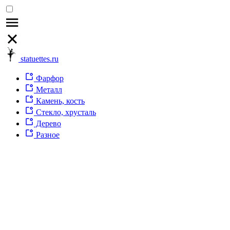
statuettes.ru
Фарфор
Металл
Камень, кость
Стекло, хрусталь
Дерево
Разное