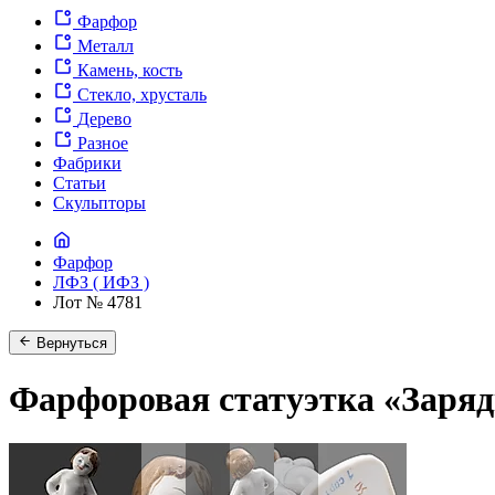
Фарфор
Металл
Камень, кость
Стекло, хрусталь
Дерево
Разное
Фабрики
Статьи
Скульпторы
Фарфор
ЛФЗ ( ИФЗ )
Лот № 4781
Вернуться
Фарфоровая статуэтка «Заряд