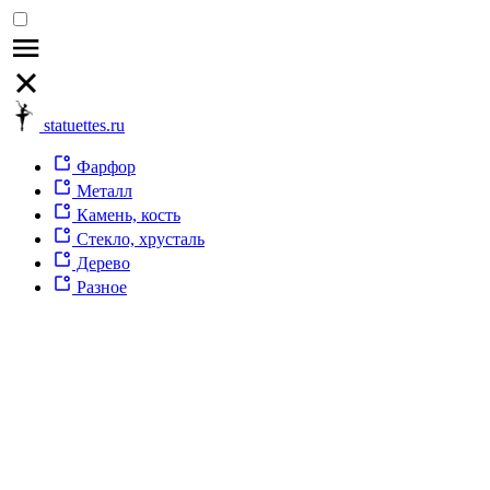
statuettes.ru
Фарфор
Металл
Камень, кость
Стекло, хрусталь
Дерево
Разное