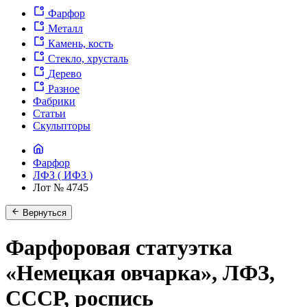
Фарфор
Металл
Камень, кость
Стекло, хрусталь
Дерево
Разное
Фабрики
Статьи
Скульпторы
Фарфор
ЛФЗ ( ИФЗ )
Лот № 4745
Вернуться
Фарфоровая статуэтка
«Немецкая овчарка», ЛФЗ,
СССР, роспись