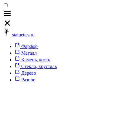
statuettes.ru
Фарфор
Металл
Камень, кость
Стекло, хрусталь
Дерево
Разное