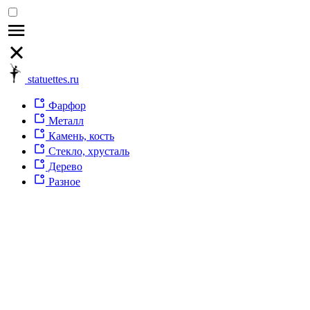
statuettes.ru
Фарфор
Металл
Камень, кость
Стекло, хрусталь
Дерево
Разное