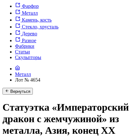
Фарфор
Металл
Камень, кость
Стекло, хрусталь
Дерево
Разное
Фабрики
Статьи
Скульпторы
Металл
Лот № 4654
Вернуться
Статуэтка «Императорский
дракон с жемчужиной» из
металла, Азия, конец XX