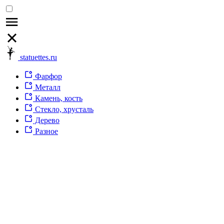
statuettes.ru
Фарфор
Металл
Камень, кость
Стекло, хрусталь
Дерево
Разное