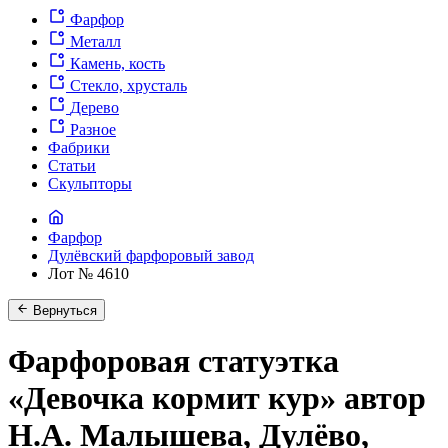
Фарфор
Металл
Камень, кость
Стекло, хрусталь
Дерево
Разное
Фабрики
Статьи
Скульпторы
Фарфор
Дулёвский фарфоровый завод
Лот № 4610
Вернуться
Фарфоровая статуэтка
«Девочка кормит кур» автор
Н.А. Малышева, Дулёво,