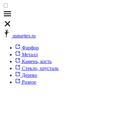
statuettes.ru
Фарфор
Металл
Камень, кость
Стекло, хрусталь
Дерево
Разное