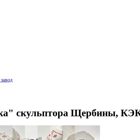
 завод
а" скульптора Щербины, КЭКХ