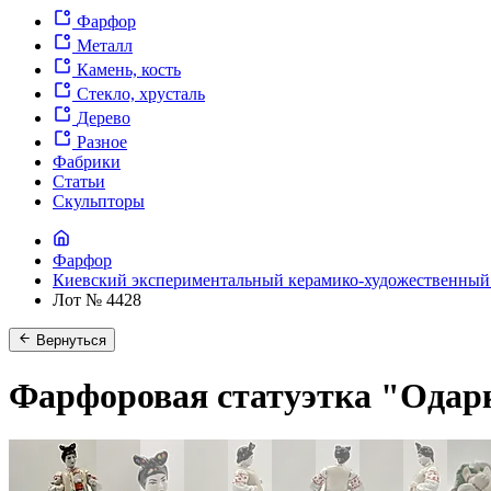
Фарфор
Металл
Камень, кость
Стекло, хрусталь
Дерево
Разное
Фабрики
Статьи
Скульпторы
Фарфор
Киевский экспериментальный керамико-художественный
Лот № 4428
Вернуться
Фарфоровая статуэтка "Одарк