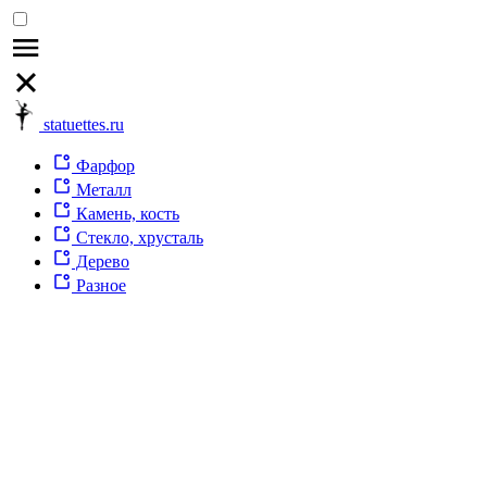
statuettes.ru
Фарфор
Металл
Камень, кость
Стекло, хрусталь
Дерево
Разное