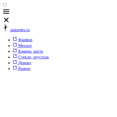
statuettes.ru
Фарфор
Металл
Камень, кость
Стекло, хрусталь
Дерево
Разное