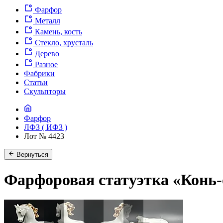
Фарфор
Металл
Камень, кость
Стекло, хрусталь
Дерево
Разное
Фабрики
Статьи
Скульпторы
Фарфор
ЛФЗ ( ИФЗ )
Лот № 4423
Вернуться
Фарфоровая статуэтка «Конь-о