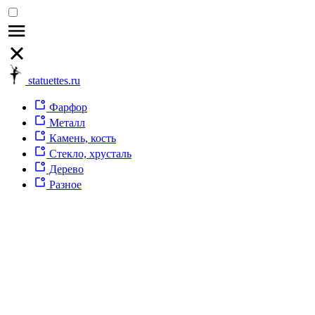
statuettes.ru
Фарфор
Металл
Камень, кость
Стекло, хрусталь
Дерево
Разное