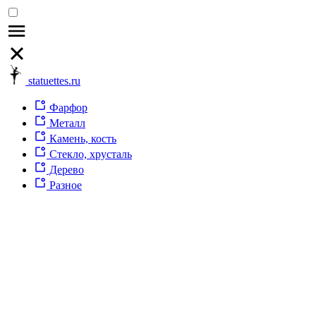
statuettes.ru
Фарфор
Металл
Камень, кость
Стекло, хрусталь
Дерево
Разное