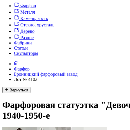
Фарфор
Металл
Камень, кость
Стекло, хрусталь
Дерево
Разное
Фабрики
Статьи
Скульпторы
Фарфор
Бронницкий фарфоровый завод
Лот № 4102
Вернуться
Фарфоровая статуэтка "Дево
1940-1950-е