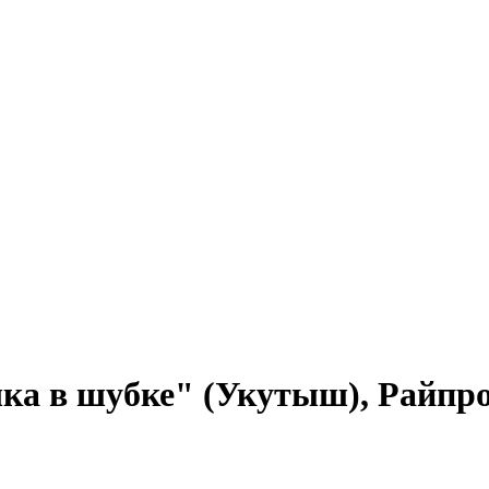
чка в шубке" (Укутыш), Райп