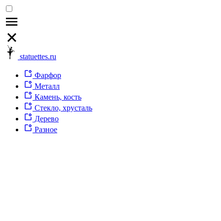
statuettes.ru
Фарфор
Металл
Камень, кость
Стекло, хрусталь
Дерево
Разное