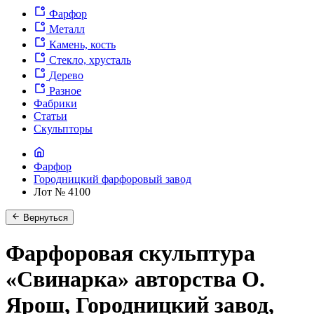
Фарфор
Металл
Камень, кость
Стекло, хрусталь
Дерево
Разное
Фабрики
Статьи
Скульпторы
Фарфор
Городницкий фарфоровый завод
Лот № 4100
Вернуться
Фарфоровая скульптура
«Свинарка» авторства О.
Ярош, Городницкий завод,