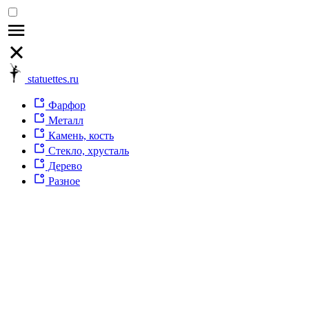
statuettes.ru
Фарфор
Металл
Камень, кость
Стекло, хрусталь
Дерево
Разное