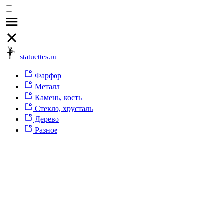
statuettes.ru
Фарфор
Металл
Камень, кость
Стекло, хрусталь
Дерево
Разное