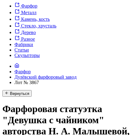
Фарфор
Металл
Камень, кость
Стекло, хрусталь
Дерево
Разное
Фабрики
Статьи
Скульпторы
Фарфор
Дулёвский фарфоровый завод
Лот № 3867
Вернуться
Фарфоровая статуэтка
"Девушка с чайником"
авторства Н. А. Малышевой,