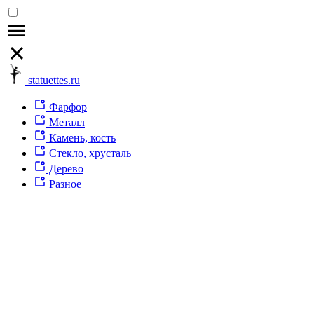
statuettes.ru
Фарфор
Металл
Камень, кость
Стекло, хрусталь
Дерево
Разное