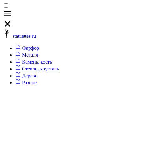
statuettes.ru
Фарфор
Металл
Камень, кость
Стекло, хрусталь
Дерево
Разное