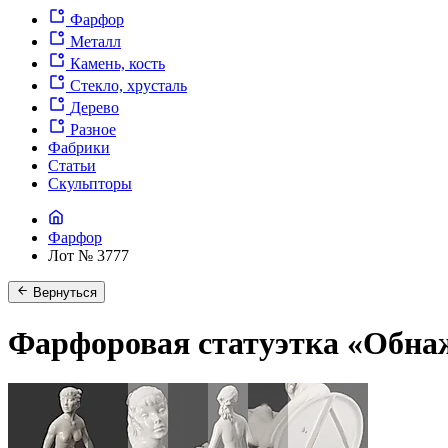
Фарфор
Металл
Камень, кость
Стекло, хрусталь
Дерево
Разное
Фабрики
Статьи
Скульпторы
Фарфор
Лот № 3777
Вернуться
Фарфоровая статуэтка «Обнаж