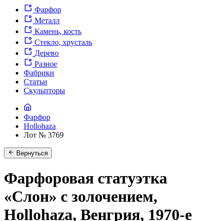
Фарфор
Металл
Камень, кость
Стекло, хрусталь
Дерево
Разное
Фабрики
Статьи
Скульпторы
Фарфор
Hollohaza
Лот № 3769
Вернуться
Фарфоровая статуэтка
«Слон» с золочением,
Hollohaza, Венгрия, 1970-е