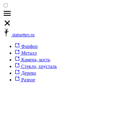
statuettes.ru
Фарфор
Металл
Камень, кость
Стекло, хрусталь
Дерево
Разное