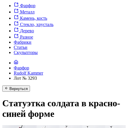
Фарфор
Металл
Камень, кость
Стекло, хрусталь
Дерево
Разное
Фабрики
Статьи
Скульпторы
Фарфор
Rudolf Kammer
Лот № 3293
Вернуться
Статуэтка солдата в красно-
синей форме