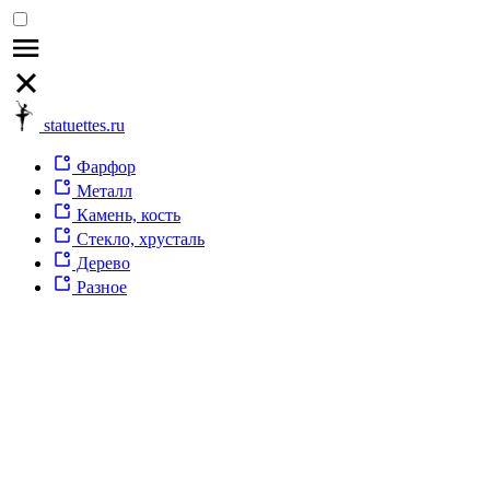
statuettes.ru
Фарфор
Металл
Камень, кость
Стекло, хрусталь
Дерево
Разное