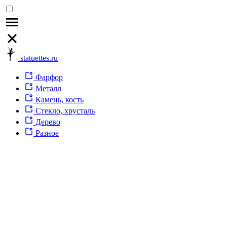
statuettes.ru
Фарфор
Металл
Камень, кость
Стекло, хрусталь
Дерево
Разное