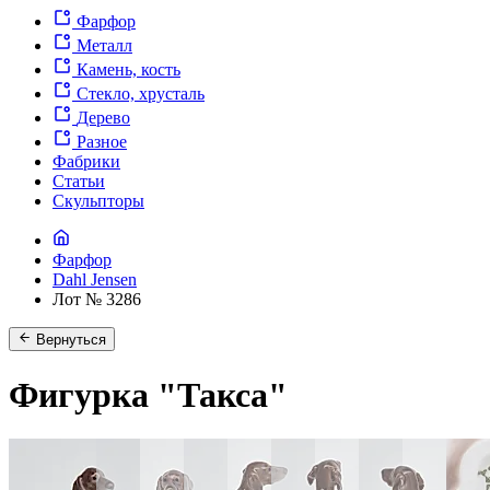
Фарфор
Металл
Камень, кость
Стекло, хрусталь
Дерево
Разное
Фабрики
Статьи
Скульпторы
Фарфор
Dahl Jensen
Лот № 3286
Вернуться
Фигурка "Такса"