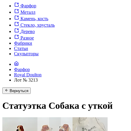
Фарфор
Металл
Камень, кость
Стекло, хрусталь
Дерево
Разное
Фабрики
Статьи
Скульпторы
Фарфор
Royal Doulton
Лот № 3213
Вернуться
Статуэтка Собака с уткой