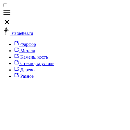
statuettes.ru
Фарфор
Металл
Камень, кость
Стекло, хрусталь
Дерево
Разное