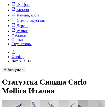
Фарфор
Металл
Камень, кость
Стекло, хрусталь
Дерево
Разное
Фабрики
Статьи
Скульпторы
Фарфор
Лот № 3134
Вернуться
Статуэтка Синица Carlo
Mollica Италия