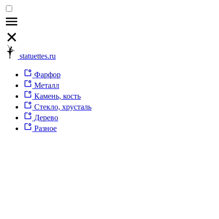
statuettes.ru
Фарфор
Металл
Камень, кость
Стекло, хрусталь
Дерево
Разное