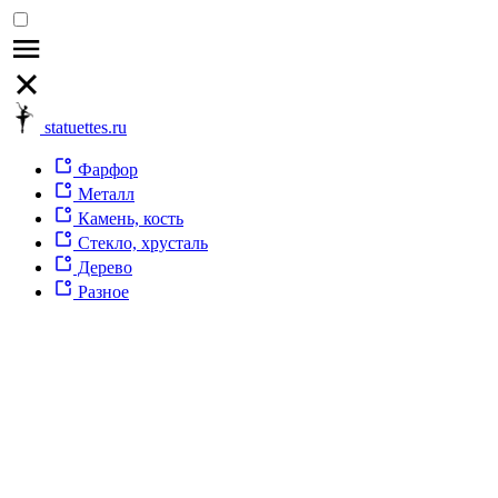
statuettes.ru
Фарфор
Металл
Камень, кость
Стекло, хрусталь
Дерево
Разное