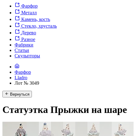
Фарфор
Металл
Камень, кость
Стекло, хрусталь
Дерево
Разное
Фабрики
Статьи
Скульпторы
Фарфор
Lladro
Лот № 3049
Вернуться
Статуэтка Прыжки на шаре