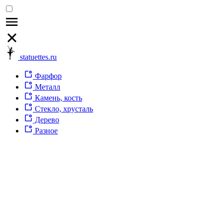
statuettes.ru
Фарфор
Металл
Камень, кость
Стекло, хрусталь
Дерево
Разное