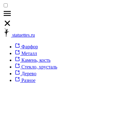
statuettes.ru
Фарфор
Металл
Камень, кость
Стекло, хрусталь
Дерево
Разное