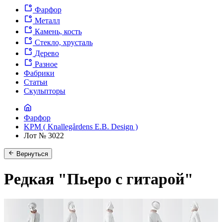
Фарфор
Металл
Камень, кость
Стекло, хрусталь
Дерево
Разное
Фабрики
Статьи
Скульпторы
Фарфор
KPM ( Knallegårdens E.B. Design )
Лот № 3022
Вернуться
Редкая "Пьеро с гитарой"