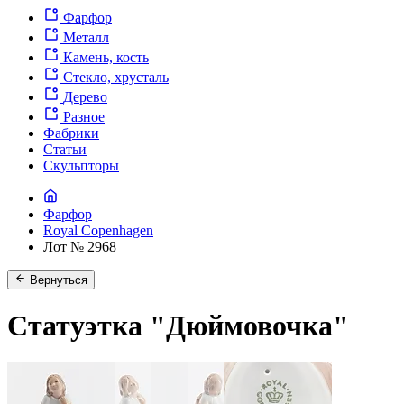
Фарфор
Металл
Камень, кость
Стекло, хрусталь
Дерево
Разное
Фабрики
Статьи
Скульпторы
Фарфор
Royal Copenhagen
Лот № 2968
Вернуться
Статуэтка "Дюймовочка"