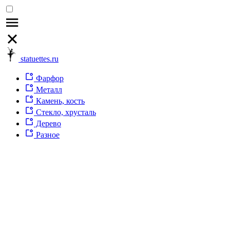
statuettes.ru
Фарфор
Металл
Камень, кость
Стекло, хрусталь
Дерево
Разное