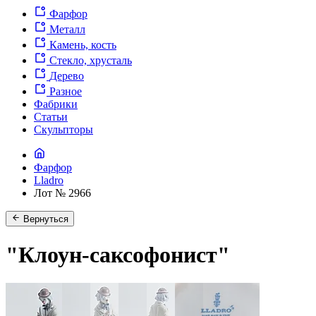
Фарфор
Металл
Камень, кость
Стекло, хрусталь
Дерево
Разное
Фабрики
Статьи
Скульпторы
Фарфор
Lladro
Лот № 2966
Вернуться
"Клоун-саксофонист"