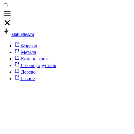
statuettes.ru
Фарфор
Металл
Камень, кость
Стекло, хрусталь
Дерево
Разное