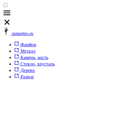
statuettes.ru
Фарфор
Металл
Камень, кость
Стекло, хрусталь
Дерево
Разное