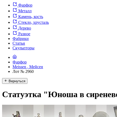
Фарфор
Металл
Камень, кость
Стекло, хрусталь
Дерево
Разное
Фабрики
Статьи
Скульпторы
Фарфор
Meissen , Мейсен
Лот № 2960
Вернуться
Статуэтка "Юноша в сиренево