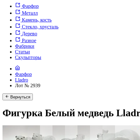
Фарфор
Металл
Камень, кость
Стекло, хрусталь
Дерево
Разное
Фабрики
Статьи
Скульпторы
Фарфор
Lladro
Лот № 2939
Вернуться
Фигурка Белый медведь Lladro