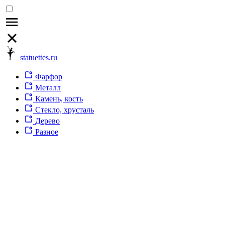
statuettes.ru
Фарфор
Металл
Камень, кость
Стекло, хрусталь
Дерево
Разное