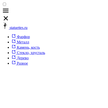
statuettes.ru
Фарфор
Металл
Камень, кость
Стекло, хрусталь
Дерево
Разное