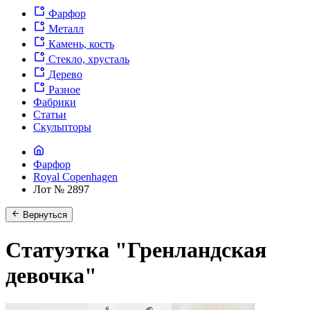
Фарфор
Металл
Камень, кость
Стекло, хрусталь
Дерево
Разное
Фабрики
Статьи
Скульпторы
Фарфор
Royal Copenhagen
Лот № 2897
Вернуться
Статуэтка "Гренландская
девочка"