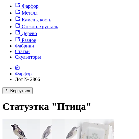
Фарфор
Металл
Камень, кость
Стекло, хрусталь
Дерево
Разное
Фабрики
Статьи
Скульпторы
Фарфор
Лот № 2866
Вернуться
Статуэтка "Птица"