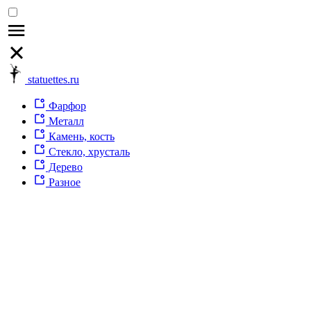
statuettes.ru
Фарфор
Металл
Камень, кость
Стекло, хрусталь
Дерево
Разное