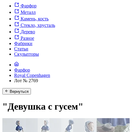
Фарфор
Металл
Камень, кость
Стекло, хрусталь
Дерево
Разное
Фабрики
Статьи
Скульпторы
Фарфор
Royal Copenhagen
Лот № 2769
Вернуться
"Девушка с гусем"