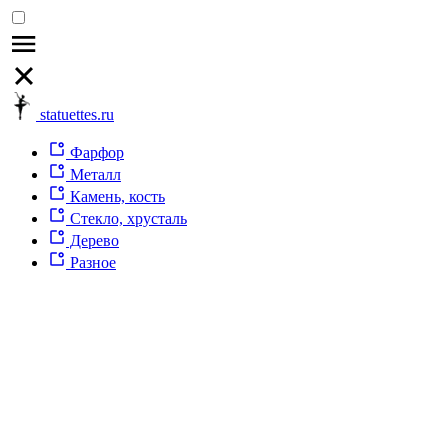
statuettes.ru
Фарфор
Металл
Камень, кость
Стекло, хрусталь
Дерево
Разное