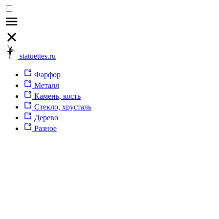
statuettes.ru
Фарфор
Металл
Камень, кость
Стекло, хрусталь
Дерево
Разное