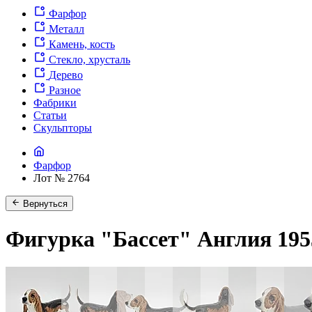
Фарфор
Металл
Камень, кость
Стекло, хрусталь
Дерево
Разное
Фабрики
Статьи
Скульпторы
Фарфор
Лот № 2764
Вернуться
Фигурка "Бассет" Англия 1955