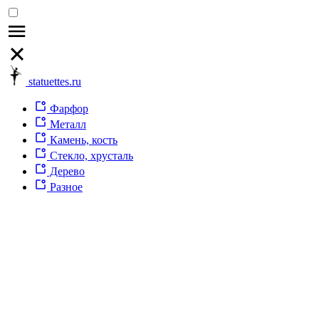
statuettes.ru
Фарфор
Металл
Камень, кость
Стекло, хрусталь
Дерево
Разное