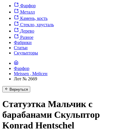
Фарфор
Металл
Камень, кость
Стекло, хрусталь
Дерево
Разное
Фабрики
Статьи
Скульпторы
Фарфор
Meissen , Мейсен
Лот № 2669
Вернуться
Статуэтка Мальчик с
барабанами Скульптор
Konrad Hentschel