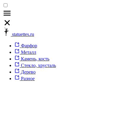
statuettes.ru
Фарфор
Металл
Камень, кость
Стекло, хрусталь
Дерево
Разное